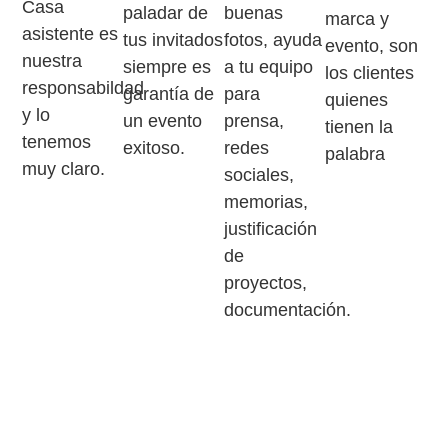
Casa
paladar de
buenas
marca y
asistente es
tus invitados
fotos, ayuda
evento, son
nuestra
siempre es
a tu equipo
los clientes
responsabildad
garantía de
para
quienes
y lo
un evento
prensa,
tienen la
tenemos
exitoso.
redes
palabra
muy claro.
sociales,
memorias,
justificación
de
proyectos,
documentación.