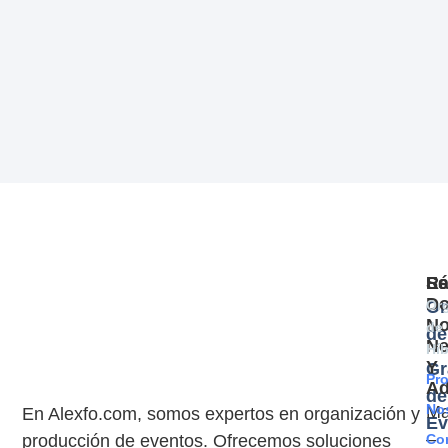
Se
Rá
Es
D
Or
Or
N
de
de
Ne
Híb
Y
Gr
Pr
A
de
No
Ma
En Alexfo.com, somos expertos en organización y
Ev
–
producción de eventos. Ofrecemos soluciones
Co