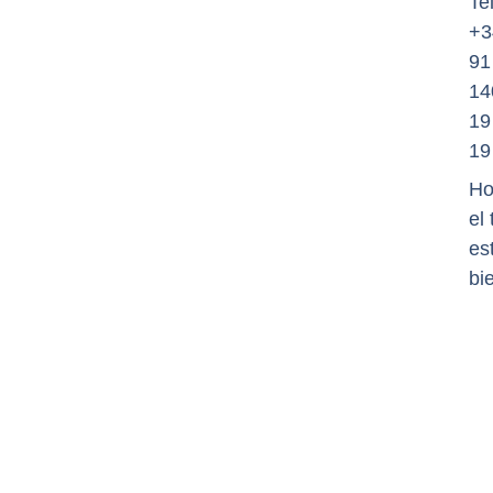
Tel
+3
91
14
19
19
Ho
el
es
bi