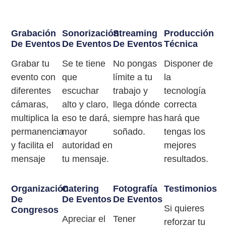
Grabación
Sonorización
Streaming
Producción
De Eventos
De Eventos
De Eventos
Técnica
Grabar tu
Se te tiene
No pongas
Disponer de
evento con
que
límite a tu
la
diferentes
escuchar
trabajo y
tecnología
cámaras,
alto y claro,
llega dónde
correcta
multiplica la
eso te dará,
siempre has
hará que
permanencia
mayor
soñado.
tengas los
y facilita el
autoridad en
mejores
mensaje
tu mensaje.
resultados.
Organización
Catering
Fotografía
Testimonios
De
De Eventos
De Eventos
Si quieres
Congresos
Apreciar el
Tener
reforzar tu