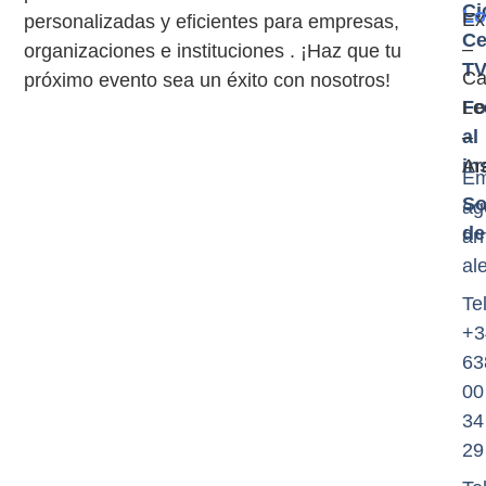
Ci
Lo
Ex
personalizadas y eficientes para empresas,
Ce
–
organizaciones e instituciones . ¡Haz que tu
T
Cas
próximo evento sea un éxito con nosotros!
Fo
Le
al
–
in
Ar
Em
So
ag
de
ar
al
Tel
+3
63
00
34
29