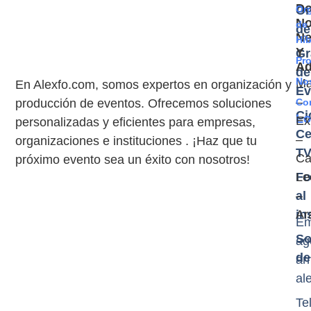
D
Or
Or
N
de
de
Ne
Híb
Y
Gr
Pr
A
de
No
Ma
En Alexfo.com, somos expertos en organización y
Ev
–
producción de eventos. Ofrecemos soluciones
Co
Ci
Lo
Ex
personalizadas y eficientes para empresas,
Ce
–
organizaciones e instituciones . ¡Haz que tu
T
Cas
próximo evento sea un éxito con nosotros!
Fo
Le
al
–
in
Ar
Em
So
ag
de
ar
al
Tel