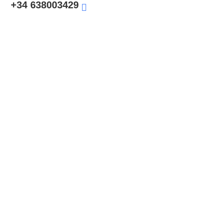
+34 638003429
Organizador De Eventos Híbridos