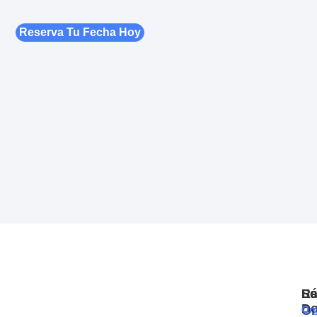
Reserva Tu Fecha Hoy
Se
Rá
Es
D
Or
Or