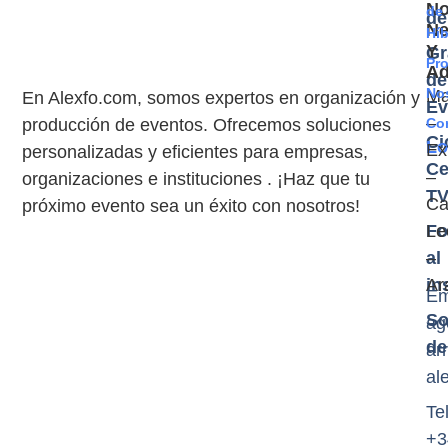
N
de
de
Ne
Híb
Y
Gr
Pr
A
de
No
Ma
En Alexfo.com, somos expertos en organización y
Ev
–
producción de eventos. Ofrecemos soluciones
Co
Ci
Lo
Ex
personalizadas y eficientes para empresas,
Ce
–
organizaciones e instituciones . ¡Haz que tu
T
Cas
próximo evento sea un éxito con nosotros!
Fo
Le
al
–
in
Ar
Em
So
ag
de
ar
al
Tel
+3